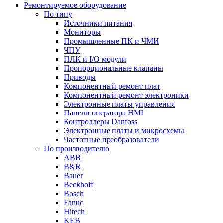
Ремонтируемое оборудование
По типу
Источники питания
Мониторы
Промышленные ПК и ЧМИ
ЧПУ
ПЛК и I/O модули
Пропорциональные клапаны
Приводы
Компонентный ремонт плат
Компонентный ремонт электроники
Электронные платы управления
Панели оператора HMI
Контроллеры Danfoss
Электронные платы и микросхемы
Частотные преобразователи
По производителю
ABB
B&R
Bauer
Beckhoff
Bosch
Fanuc
Hitech
KEB