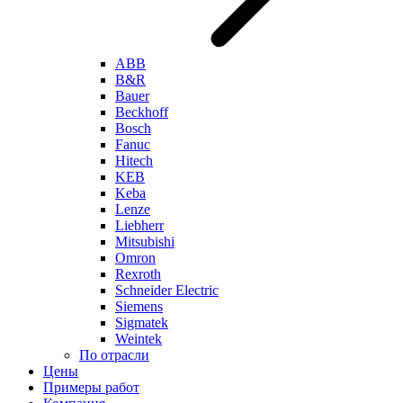
ABB
B&R
Bauer
Beckhoff
Bosch
Fanuc
Hitech
KEB
Keba
Lenze
Liebherr
Mitsubishi
Omron
Rexroth
Schneider Electric
Siemens
Sigmatek
Weintek
По отрасли
Цены
Примеры работ