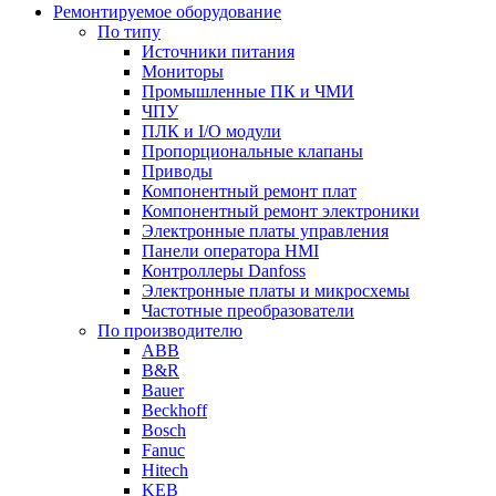
Ремонтируемое оборудование
По типу
Источники питания
Мониторы
Промышленные ПК и ЧМИ
ЧПУ
ПЛК и I/O модули
Пропорциональные клапаны
Приводы
Компонентный ремонт плат
Компонентный ремонт электроники
Электронные платы управления
Панели оператора HMI
Контроллеры Danfoss
Электронные платы и микросхемы
Частотные преобразователи
По производителю
ABB
B&R
Bauer
Beckhoff
Bosch
Fanuc
Hitech
KEB