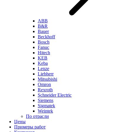
ABB
B&R
Bauer
Beckhoff
Bosch
Fanuc
Hitech
KEB
Keba
Lenze
Liebherr
Mitsubishi
Omron
Rexroth
Schneider Electric
Siemens
Sigmatek
Weintek
По отрасли
Цены
Примеры работ