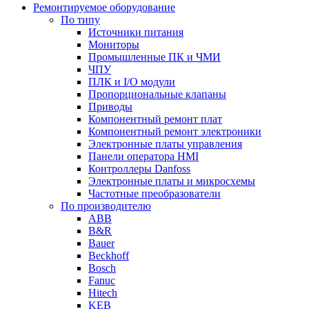
Ремонтируемое оборудование
По типу
Источники питания
Мониторы
Промышленные ПК и ЧМИ
ЧПУ
ПЛК и I/O модули
Пропорциональные клапаны
Приводы
Компонентный ремонт плат
Компонентный ремонт электроники
Электронные платы управления
Панели оператора HMI
Контроллеры Danfoss
Электронные платы и микросхемы
Частотные преобразователи
По производителю
ABB
B&R
Bauer
Beckhoff
Bosch
Fanuc
Hitech
KEB