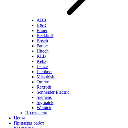
ABB
B&R
Bauer
Beckhoff
Bosch
Fanuc
Hitech
KEB
Keba
Lenze
Liebherr
Mitsubishi
Omron
Rexroth
Schneider Electric
Siemens
Sigmatek
Weintek
По отрасли
Цены
Примеры работ