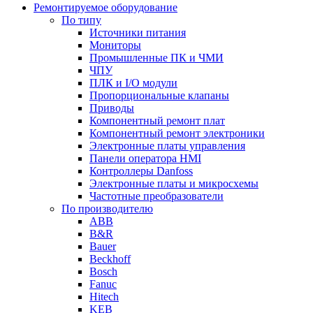
Ремонтируемое оборудование
По типу
Источники питания
Мониторы
Промышленные ПК и ЧМИ
ЧПУ
ПЛК и I/O модули
Пропорциональные клапаны
Приводы
Компонентный ремонт плат
Компонентный ремонт электроники
Электронные платы управления
Панели оператора HMI
Контроллеры Danfoss
Электронные платы и микросхемы
Частотные преобразователи
По производителю
ABB
B&R
Bauer
Beckhoff
Bosch
Fanuc
Hitech
KEB