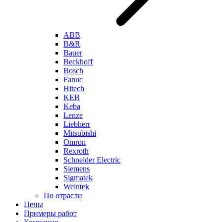
ABB
B&R
Bauer
Beckhoff
Bosch
Fanuc
Hitech
KEB
Keba
Lenze
Liebherr
Mitsubishi
Omron
Rexroth
Schneider Electric
Siemens
Sigmatek
Weintek
По отрасли
Цены
Примеры работ