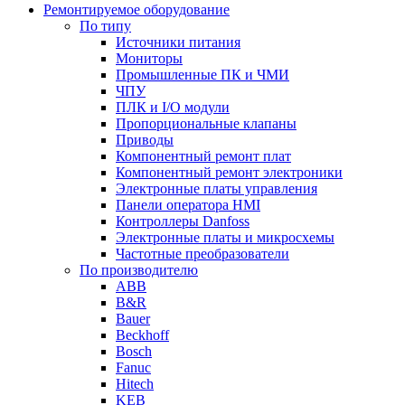
Ремонтируемое оборудование
По типу
Источники питания
Мониторы
Промышленные ПК и ЧМИ
ЧПУ
ПЛК и I/O модули
Пропорциональные клапаны
Приводы
Компонентный ремонт плат
Компонентный ремонт электроники
Электронные платы управления
Панели оператора HMI
Контроллеры Danfoss
Электронные платы и микросхемы
Частотные преобразователи
По производителю
ABB
B&R
Bauer
Beckhoff
Bosch
Fanuc
Hitech
KEB