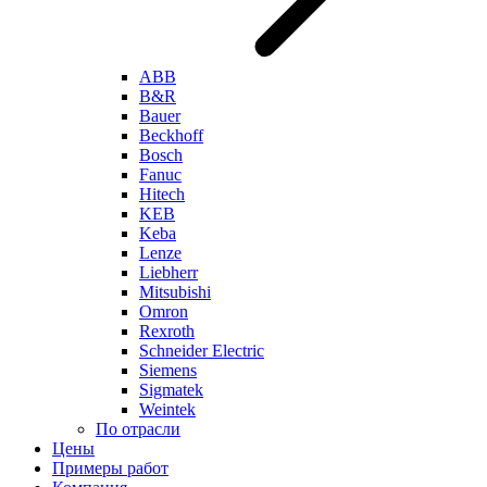
ABB
B&R
Bauer
Beckhoff
Bosch
Fanuc
Hitech
KEB
Keba
Lenze
Liebherr
Mitsubishi
Omron
Rexroth
Schneider Electric
Siemens
Sigmatek
Weintek
По отрасли
Цены
Примеры работ