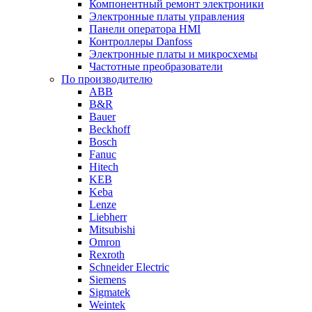
Компонентный ремонт электроники
Электронные платы управления
Панели оператора HMI
Контроллеры Danfoss
Электронные платы и микросхемы
Частотные преобразователи
По производителю
ABB
B&R
Bauer
Beckhoff
Bosch
Fanuc
Hitech
KEB
Keba
Lenze
Liebherr
Mitsubishi
Omron
Rexroth
Schneider Electric
Siemens
Sigmatek
Weintek