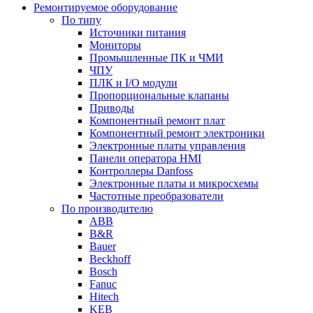
Ремонтируемое оборудование
По типу
Источники питания
Мониторы
Промышленные ПК и ЧМИ
ЧПУ
ПЛК и I/O модули
Пропорциональные клапаны
Приводы
Компонентный ремонт плат
Компонентный ремонт электроники
Электронные платы управления
Панели оператора HMI
Контроллеры Danfoss
Электронные платы и микросхемы
Частотные преобразователи
По производителю
ABB
B&R
Bauer
Beckhoff
Bosch
Fanuc
Hitech
KEB