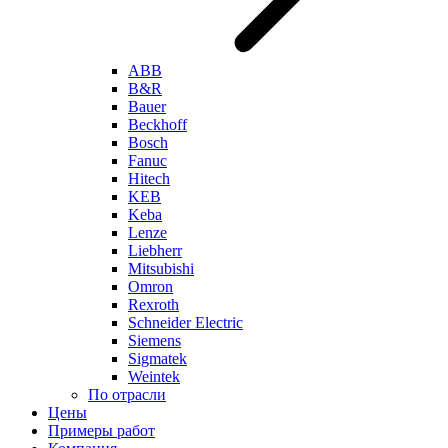
ABB
B&R
Bauer
Beckhoff
Bosch
Fanuc
Hitech
KEB
Keba
Lenze
Liebherr
Mitsubishi
Omron
Rexroth
Schneider Electric
Siemens
Sigmatek
Weintek
По отрасли
Цены
Примеры работ