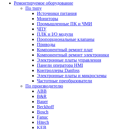
Ремонтируемое оборудование
По типу
Источники питания
Мониторы
Промышленные ПК и ЧМИ
ЧПУ
ПЛК и I/O модули
Пропорциональные клапаны
Приводы
Компонентный ремонт плат
Компонентный ремонт электроники
Электронные платы управления
Панели оператора HMI
Контроллеры Danfoss
Электронные платы и микросхемы
Частотные преобразователи
По производителю
ABB
B&R
Bauer
Beckhoff
Bosch
Fanuc
Hitech
KEB