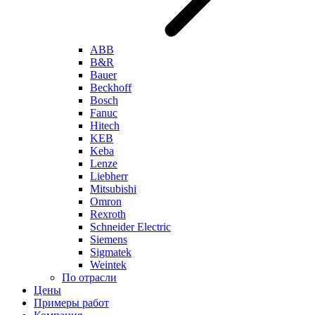
ABB
B&R
Bauer
Beckhoff
Bosch
Fanuc
Hitech
KEB
Keba
Lenze
Liebherr
Mitsubishi
Omron
Rexroth
Schneider Electric
Siemens
Sigmatek
Weintek
По отрасли
Цены
Примеры работ