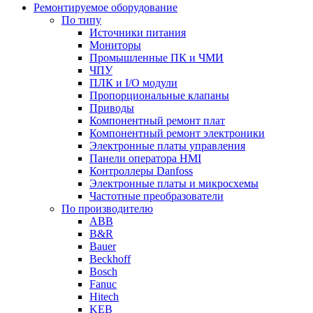
Ремонтируемое оборудование
По типу
Источники питания
Мониторы
Промышленные ПК и ЧМИ
ЧПУ
ПЛК и I/O модули
Пропорциональные клапаны
Приводы
Компонентный ремонт плат
Компонентный ремонт электроники
Электронные платы управления
Панели оператора HMI
Контроллеры Danfoss
Электронные платы и микросхемы
Частотные преобразователи
По производителю
ABB
B&R
Bauer
Beckhoff
Bosch
Fanuc
Hitech
KEB