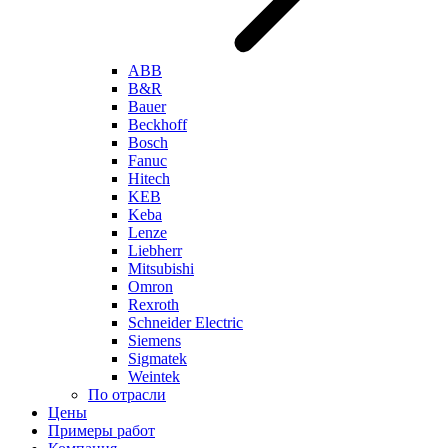
ABB
B&R
Bauer
Beckhoff
Bosch
Fanuc
Hitech
KEB
Keba
Lenze
Liebherr
Mitsubishi
Omron
Rexroth
Schneider Electric
Siemens
Sigmatek
Weintek
По отрасли
Цены
Примеры работ