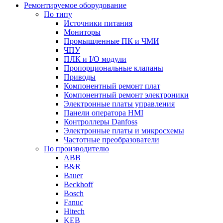
Ремонтируемое оборудование
По типу
Источники питания
Мониторы
Промышленные ПК и ЧМИ
ЧПУ
ПЛК и I/O модули
Пропорциональные клапаны
Приводы
Компонентный ремонт плат
Компонентный ремонт электроники
Электронные платы управления
Панели оператора HMI
Контроллеры Danfoss
Электронные платы и микросхемы
Частотные преобразователи
По производителю
ABB
B&R
Bauer
Beckhoff
Bosch
Fanuc
Hitech
KEB