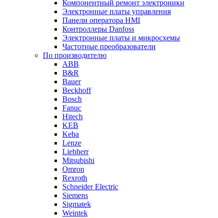
Компонентный ремонт электроники
Электронные платы управления
Панели оператора HMI
Контроллеры Danfoss
Электронные платы и микросхемы
Частотные преобразователи
По производителю
ABB
B&R
Bauer
Beckhoff
Bosch
Fanuc
Hitech
KEB
Keba
Lenze
Liebherr
Mitsubishi
Omron
Rexroth
Schneider Electric
Siemens
Sigmatek
Weintek