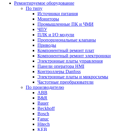
Ремонтируемое оборудование
По типу
Источники питания
Мониторы
Промышленные ПК и ЧМИ
ЧПУ
ПЛК и I/O модули
Пропорциональные клапаны
Приводы
Компонентный ремонт плат
Компонентный ремонт электроники
Электронные платы управления
Панели оператора HMI
Контроллеры Danfoss
Электронные платы и микросхемы
Частотные преобразователи
По производителю
ABB
B&R
Bauer
Beckhoff
Bosch
Fanuc
Hitech
KEB