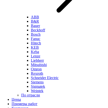
ABB
B&R
Bauer
Beckhoff
Bosch
Fanuc
Hitech
KEB
Keba
Lenze
Liebherr
Mitsubishi
Omron
Rexroth
Schneider Electric
Siemens
Sigmatek
Weintek
По отрасли
Цены
Примеры работ