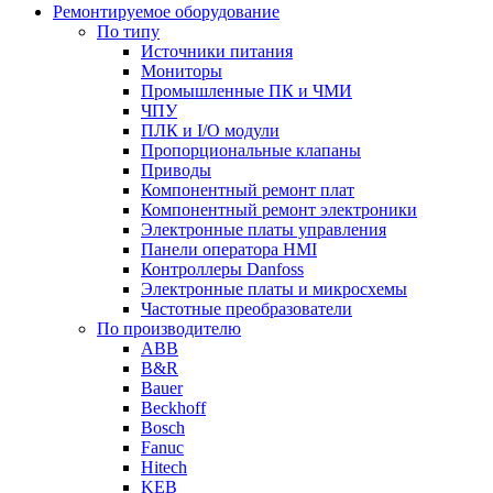
Ремонтируемое оборудование
По типу
Источники питания
Мониторы
Промышленные ПК и ЧМИ
ЧПУ
ПЛК и I/O модули
Пропорциональные клапаны
Приводы
Компонентный ремонт плат
Компонентный ремонт электроники
Электронные платы управления
Панели оператора HMI
Контроллеры Danfoss
Электронные платы и микросхемы
Частотные преобразователи
По производителю
ABB
B&R
Bauer
Beckhoff
Bosch
Fanuc
Hitech
KEB