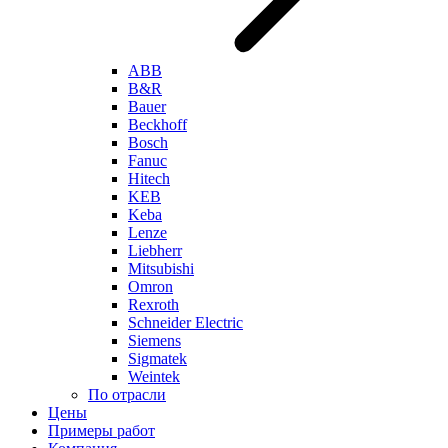
ABB
B&R
Bauer
Beckhoff
Bosch
Fanuc
Hitech
KEB
Keba
Lenze
Liebherr
Mitsubishi
Omron
Rexroth
Schneider Electric
Siemens
Sigmatek
Weintek
По отрасли
Цены
Примеры работ