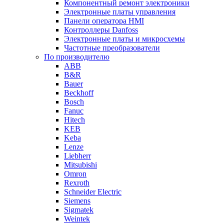
Компонентный ремонт электроники
Электронные платы управления
Панели оператора HMI
Контроллеры Danfoss
Электронные платы и микросхемы
Частотные преобразователи
По производителю
ABB
B&R
Bauer
Beckhoff
Bosch
Fanuc
Hitech
KEB
Keba
Lenze
Liebherr
Mitsubishi
Omron
Rexroth
Schneider Electric
Siemens
Sigmatek
Weintek