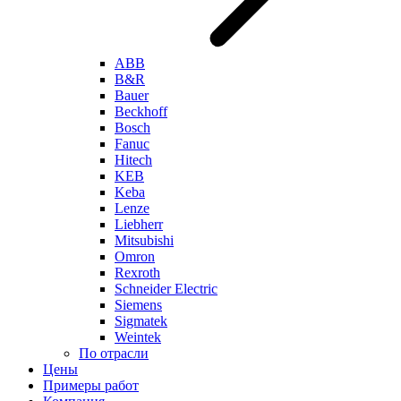
ABB
B&R
Bauer
Beckhoff
Bosch
Fanuc
Hitech
KEB
Keba
Lenze
Liebherr
Mitsubishi
Omron
Rexroth
Schneider Electric
Siemens
Sigmatek
Weintek
По отрасли
Цены
Примеры работ