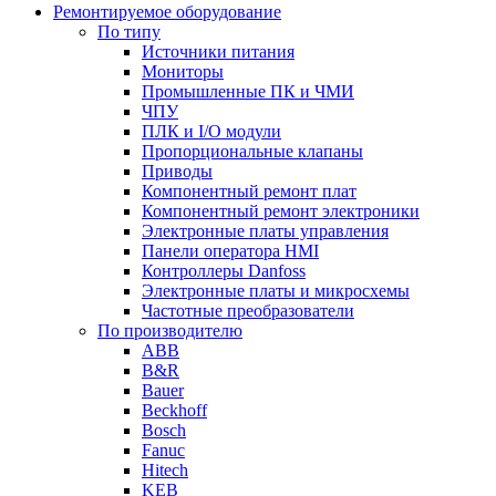
Ремонтируемое оборудование
По типу
Источники питания
Мониторы
Промышленные ПК и ЧМИ
ЧПУ
ПЛК и I/O модули
Пропорциональные клапаны
Приводы
Компонентный ремонт плат
Компонентный ремонт электроники
Электронные платы управления
Панели оператора HMI
Контроллеры Danfoss
Электронные платы и микросхемы
Частотные преобразователи
По производителю
ABB
B&R
Bauer
Beckhoff
Bosch
Fanuc
Hitech
KEB