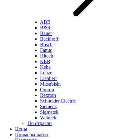
ABB
B&R
Bauer
Beckhoff
Bosch
Fanuc
Hitech
KEB
Keba
Lenze
Liebherr
Mitsubishi
Omron
Rexroth
Schneider Electric
Siemens
Sigmatek
Weintek
По отрасли
Цены
Примеры работ