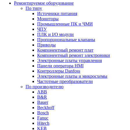
Ремонтируемое оборудование
По типу
Источники питания
Мониторы
Промышленные ПК и ЧМИ
ЧПУ
ПЛК и I/O модули
Пропорциональные клапаны
Приводы
Компонентный ремонт плат
Компонентный ремонт электроники
Электронные платы управления
Панели оператора HMI
Контроллеры Danfoss
Электронные платы и микросхемы
Частотные преобразователи
По производителю
ABB
B&R
Bauer
Beckhoff
Bosch
Fanuc
Hitech
KEB