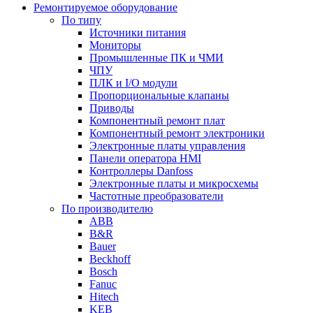
Ремонтируемое оборудование
По типу
Источники питания
Мониторы
Промышленные ПК и ЧМИ
ЧПУ
ПЛК и I/O модули
Пропорциональные клапаны
Приводы
Компонентный ремонт плат
Компонентный ремонт электроники
Электронные платы управления
Панели оператора HMI
Контроллеры Danfoss
Электронные платы и микросхемы
Частотные преобразователи
По производителю
ABB
B&R
Bauer
Beckhoff
Bosch
Fanuc
Hitech
KEB