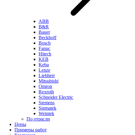
ABB
B&R
Bauer
Beckhoff
Bosch
Fanuc
Hitech
KEB
Keba
Lenze
Liebherr
Mitsubishi
Omron
Rexroth
Schneider Electric
Siemens
Sigmatek
Weintek
По отрасли
Цены
Примеры работ