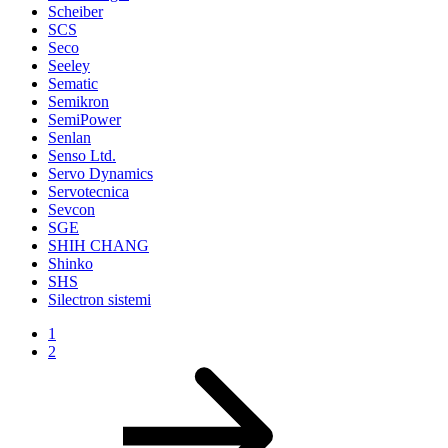
Scheiber
SCS
Seco
Seeley
Sematic
Semikron
SemiPower
Senlan
Senso Ltd.
Servo Dynamics
Servotecnica
Sevcon
SGE
SHIH CHANG
Shinko
SHS
Silectron sistemi
1
2