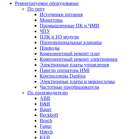
Ремонтируемое оборудование
По типу
Источники питания
Мониторы
Промышленные ПК и ЧМИ
ЧПУ
ПЛК и I/O модули
Пропорциональные клапаны
Приводы
Компонентный ремонт плат
Компонентный ремонт электроники
Электронные платы управления
Панели оператора HMI
Контроллеры Danfoss
Электронные платы и микросхемы
Частотные преобразователи
По производителю
ABB
B&R
Bauer
Beckhoff
Bosch
Fanuc
Hitech
KEB