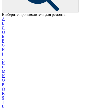
Выберите производителя для ремонта:
A
B
C
D
E
F
G
H
I
J
K
L
M
N
O
P
Q
R
S
T
U