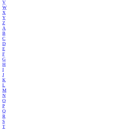
V
W
X
Y
Z
A
B
C
D
E
F
G
H
I
J
K
L
M
N
O
P
Q
R
S
T