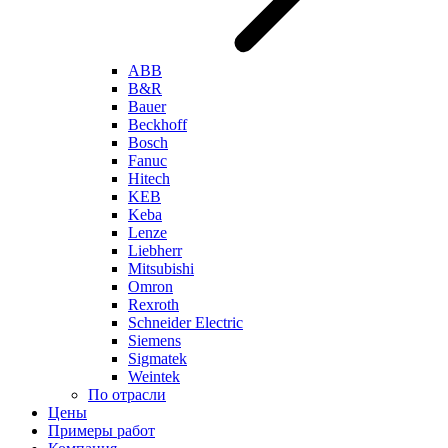
ABB
B&R
Bauer
Beckhoff
Bosch
Fanuc
Hitech
KEB
Keba
Lenze
Liebherr
Mitsubishi
Omron
Rexroth
Schneider Electric
Siemens
Sigmatek
Weintek
По отрасли
Цены
Примеры работ