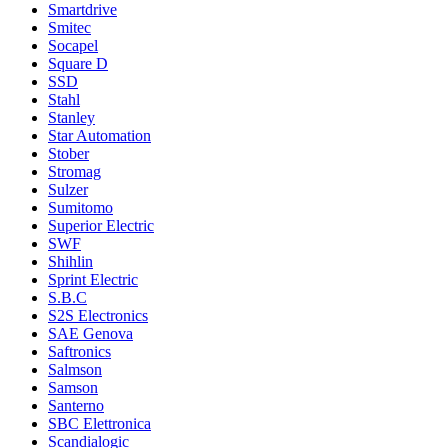
Smartdrive
Smitec
Socapel
Square D
SSD
Stahl
Stanley
Star Automation
Stober
Stromag
Sulzer
Sumitomo
Superior Electric
SWF
Shihlin
Sprint Electric
S.B.C
S2S Electronics
SAE Genova
Saftronics
Salmson
Samson
Santerno
SBC Elettronica
Scandialogic